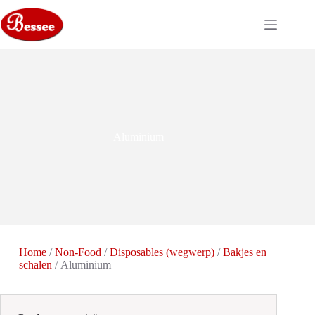
Ga
naar
de
inhoud
Aluminium
Home
/
Non-Food
/
Disposables (wegwerp)
/
Bakjes en
schalen
/ Aluminium