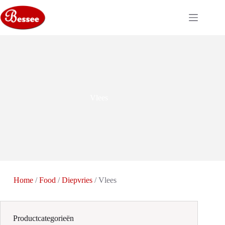
Ga
naar
de
inhoud
Vlees
Home
/
Food
/
Diepvries
/ Vlees
Productcategorieën