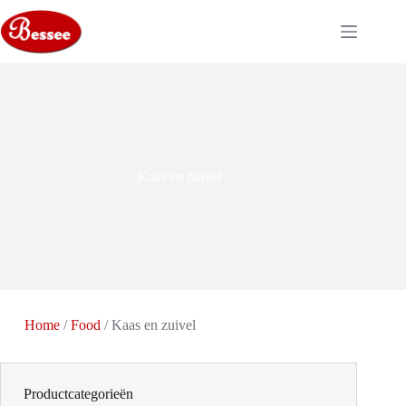
Ga
naar
de
inhoud
Kaas en zuivel
Home
/
Food
/ Kaas en zuivel
Productcategorieën