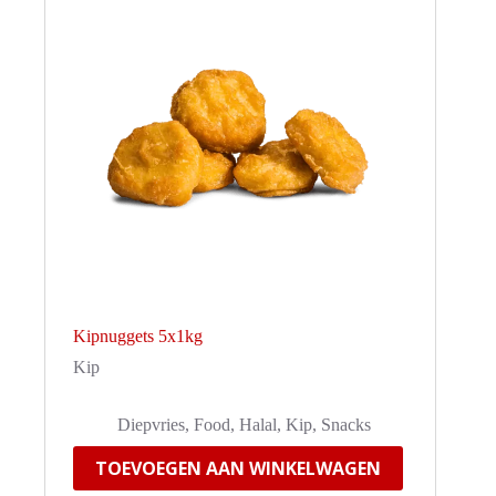
Kipnuggets 5x1kg
Kip
Diepvries
,
Food
,
Halal
,
Kip
,
Snacks
TOEVOEGEN AAN WINKELWAGEN