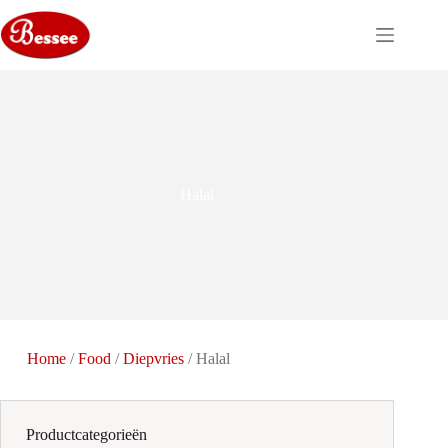
Ga
naar
de
inhoud
Halal
Home
/
Food
/
Diepvries
/ Halal
Productcategorieën