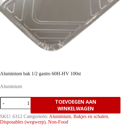
Aluminium bak 1/2 gastro 60H-HV 100st
Aluminium
Aluminium
TOEVOEGEN AAN
bak
WINKELWAGEN
1/2
gastro
SKU:
6312
Categorieën:
Aluminium
,
Bakjes en schalen
,
60H-
Disposables (wegwerp)
,
Non-Food
HV
100st
aantal