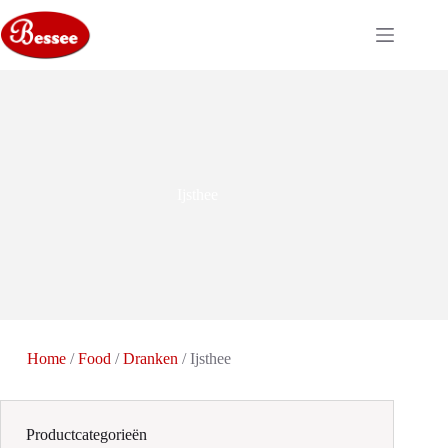
Ga
naar
de
inhoud
Ijsthee
Home
/
Food
/
Dranken
/ Ijsthee
Productcategorieën