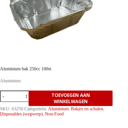
Aluminium bak 250cc 100st
Aluminium
Aluminium
TOEVOEGEN AAN
bak
WINKELWAGEN
250cc
100st
SKU:
63250
Categorieën:
Aluminium
,
Bakjes en schalen
,
aantal
Disposables (wegwerp)
,
Non-Food