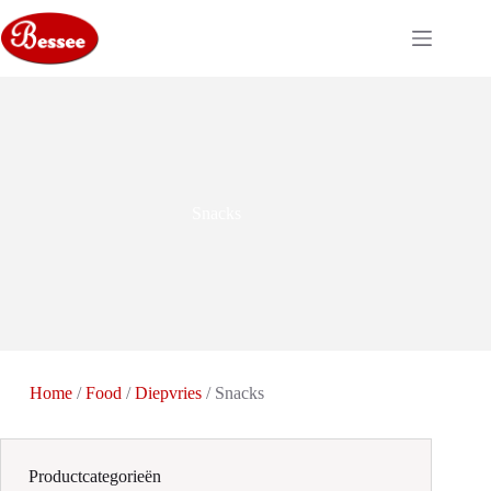
Ga
naar
de
inhoud
Snacks
Home
/
Food
/
Diepvries
/ Snacks
Productcategorieën