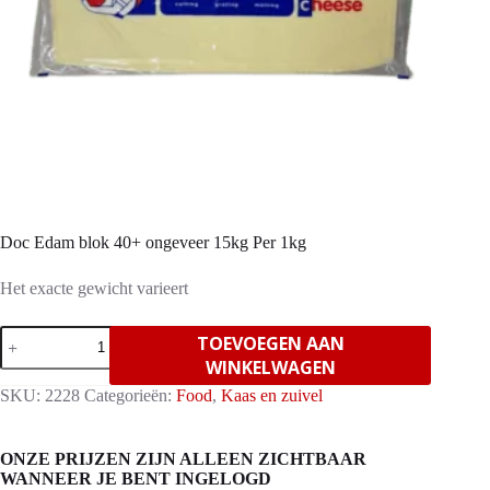
Doc Edam blok 40+ ongeveer 15kg Per 1kg
Het exacte gewicht varieert
Doc
TOEVOEGEN AAN
Edam
WINKELWAGEN
blok
40+
SKU:
2228
Categorieën:
Food
,
Kaas en zuivel
ongeveer
15kg
Per
ONZE PRIJZEN ZIJN ALLEEN ZICHTBAAR
1kg
WANNEER JE BENT INGELOGD
aantal