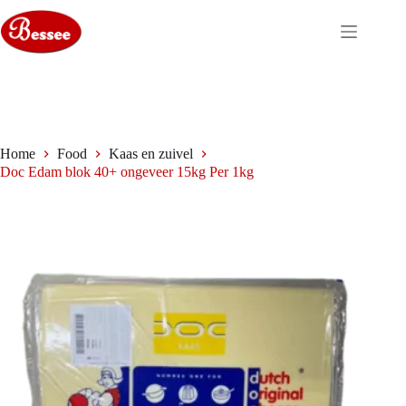
Ga
naar
de
inhoud
Home
Food
Kaas en zuivel
Doc Edam blok 40+ ongeveer 15kg Per 1kg