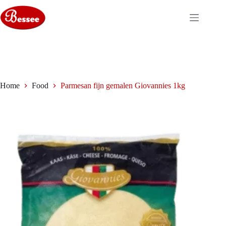
Ga
naar
de
inhoud
Home
Food
Parmesan fijn gemalen Giovannies 1kg