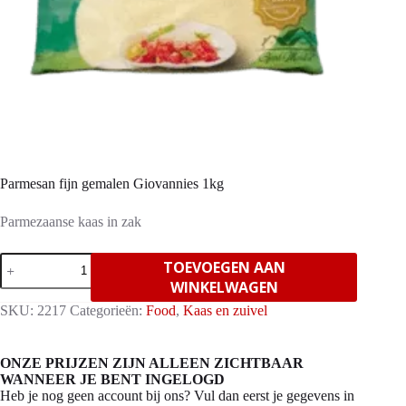
Parmesan fijn gemalen Giovannies 1kg
Parmezaanse kaas in zak
Parmesan
TOEVOEGEN AAN
fijn
WINKELWAGEN
gemalen
Giovannies
SKU:
2217
Categorieën:
Food
,
Kaas en zuivel
1kg
aantal
ONZE PRIJZEN ZIJN ALLEEN ZICHTBAAR
WANNEER JE BENT INGELOGD
Heb je nog geen account bij ons? Vul dan eerst je gegevens in