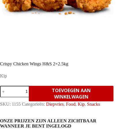
Crispy Chicken Wings H&S 2×2.5kg
Kip
Crispy
TOEVOEGEN AAN
Chicken
WINKELWAGEN
Wings
H&S
SKU:
1155
Categorieën:
Diepvries
,
Food
,
Kip
,
Snacks
2x2.5kg
aantal
ONZE PRIJZEN ZIJN ALLEEN ZICHTBAAR
WANNEER JE BENT INGELOGD