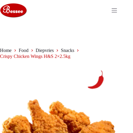
Ga
naar
de
inhoud
Home
Food
Diepvries
Snacks
Crispy Chicken Wings H&S 2×2.5kg