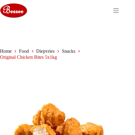
Ga
naar
de
inhoud
Home
Food
Diepvries
Snacks
Original Chicken Bites 5x1kg