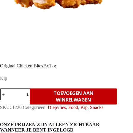
Original Chicken Bites 5x1kg
Kip
Original
TOEVOEGEN AAN
Chicken
WINKELWAGEN
Bites
5x1kg
SKU:
1220
Categorieën:
Diepvries
,
Food
,
Kip
,
Snacks
aantal
ONZE PRIJZEN ZIJN ALLEEN ZICHTBAAR
WANNEER JE BENT INGELOGD