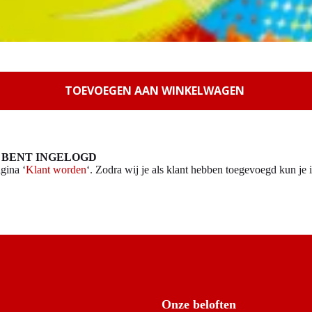
TOEVOEGEN AAN WINKELWAGEN
 BENT INGELOGD
gina ‘
Klant worden
‘. Zodra wij je als klant hebben toegevoegd kun je i
Onze beloften