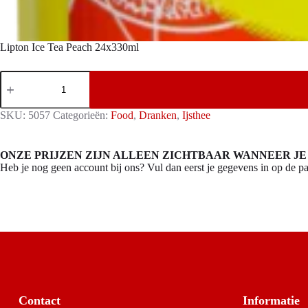
Lipton Ice Tea Peach 24x330ml
Lipton
Ice
Tea
Peach
SKU:
5057
Categorieën:
Food
,
Dranken
,
Ijsthee
24x330ml
aantal
ONZE PRIJZEN ZIJN ALLEEN ZICHTBAAR WANNEER JE
Heb je nog geen account bij ons? Vul dan eerst je gegevens in op de pa
Contact
Informatie