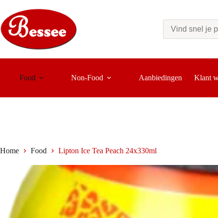
Ga
naar
de
inhoud
Food
Non-Food
Aanbiedingen
Klant 
Home
Food
Lipton Ice Tea Peach 24x330ml