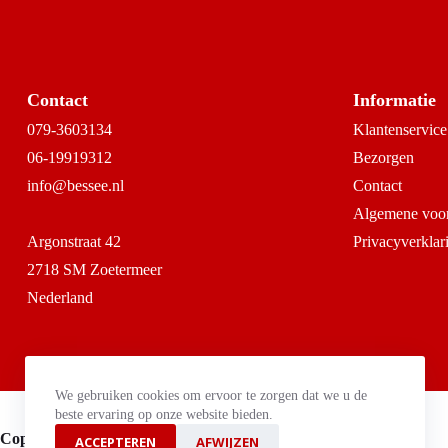
Contact
Informatie
079-3603134
Klantenservice
06-19919312
Bezorgen
info@bessee.nl
Contact
Algemene voo
Argonstraat 42
Privacyverklar
2718 SM Zoetermeer
Nederland
We gebruiken cookies om ervoor te zorgen dat we u de
beste ervaring op onze website bieden.
Copyright © 2026 Bessee Horeca Groothandel B.V.
ACCEPTEREN
AFWIJZEN