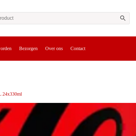
worden
Bezorgen
Over ons
Contact
NL 24x330ml