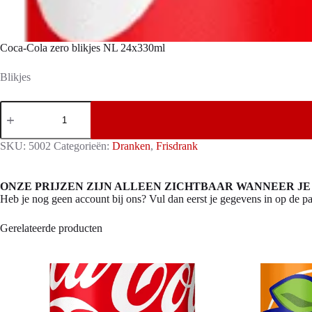
Coca-Cola zero blikjes NL 24x330ml
Blikjes
Coca-
Cola
zero
blikjes
SKU:
5002
Categorieën:
Dranken
,
Frisdrank
NL
24x330ml
aantal
ONZE PRIJZEN ZIJN ALLEEN ZICHTBAAR WANNEER JE
Heb je nog geen account bij ons? Vul dan eerst je gegevens in op de pa
Gerelateerde producten