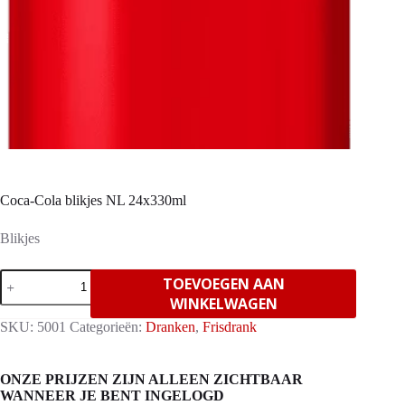
Coca-Cola blikjes NL 24x330ml
Blikjes
Coca-
TOEVOEGEN AAN
Cola
WINKELWAGEN
blikjes
NL
SKU:
5001
Categorieën:
Dranken
,
Frisdrank
24x330ml
aantal
ONZE PRIJZEN ZIJN ALLEEN ZICHTBAAR
WANNEER JE BENT INGELOGD