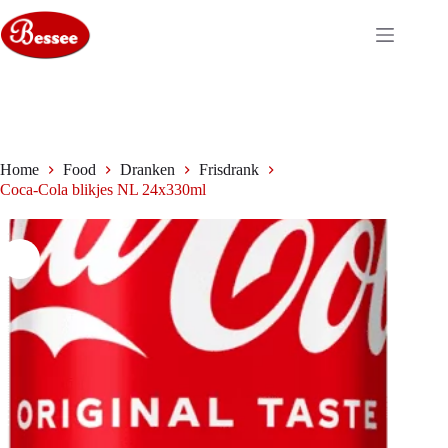
Ga
naar
de
inhoud
Home
Food
Dranken
Frisdrank
Coca-Cola blikjes NL 24x330ml