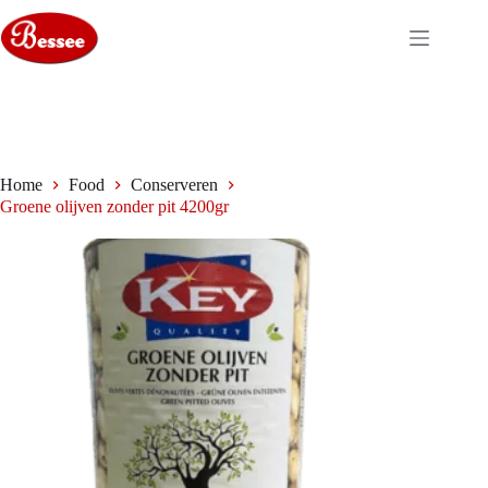
Ga
naar
de
inhoud
Home
Food
Conserveren
Groene olijven zonder pit 4200gr