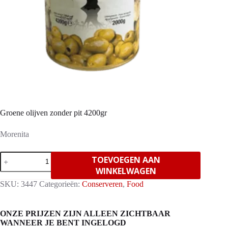
Groene olijven zonder pit 4200gr
Morenita
Groene
TOEVOEGEN AAN
olijven
WINKELWAGEN
zonder
pit
SKU:
3447
Categorieën:
Conserveren
,
Food
4200gr
aantal
ONZE PRIJZEN ZIJN ALLEEN ZICHTBAAR
WANNEER JE BENT INGELOGD