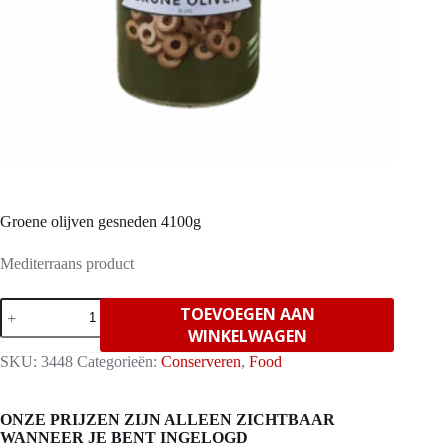
Groene olijven gesneden 4100g
Mediterraans product
Groene
TOEVOEGEN AAN
olijven
WINKELWAGEN
gesneden
4100g
SKU:
3448
Categorieën:
Conserveren
,
Food
aantal
ONZE PRIJZEN ZIJN ALLEEN ZICHTBAAR
WANNEER JE BENT INGELOGD