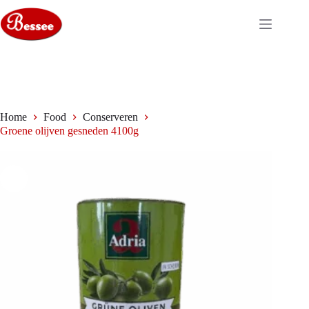
Ga
naar
de
inhoud
Home
Food
Conserveren
Groene olijven gesneden 4100g