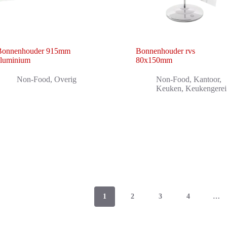
Bonnenhouder 915mm
Bonnenhouder rvs
aluminium
80x150mm
Non-Food
,
Overig
Non-Food
,
Kantoor
,
Keuken
,
Keukengerei
1
2
3
4
…