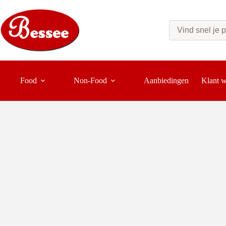
Ga
naar
de
inhoud
Food
Non-Food
Aanbiedingen
Klant 