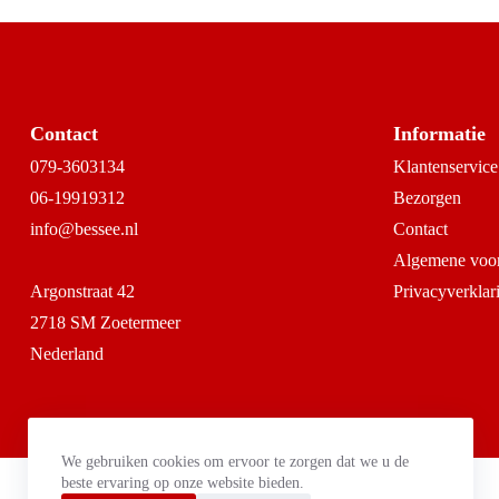
Contact
Informatie
079-3603134
Klantenservice
06-19919312
Bezorgen
info@bessee.nl
Contact
Algemene voo
Argonstraat 42
Privacyverklar
2718 SM Zoetermeer
Nederland
We gebruiken cookies om ervoor te zorgen dat we u de
beste ervaring op onze website bieden.