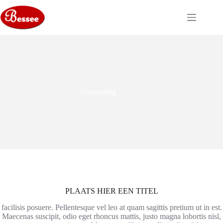
Ga
naar
de
inhoud
Verzending
PLAATS HIER EEN TITEL
facilisis posuere. Pellentesque vel leo at quam sagittis pretium ut in est.
Maecenas suscipit, odio eget rhoncus mattis, justo magna lobortis nisl,