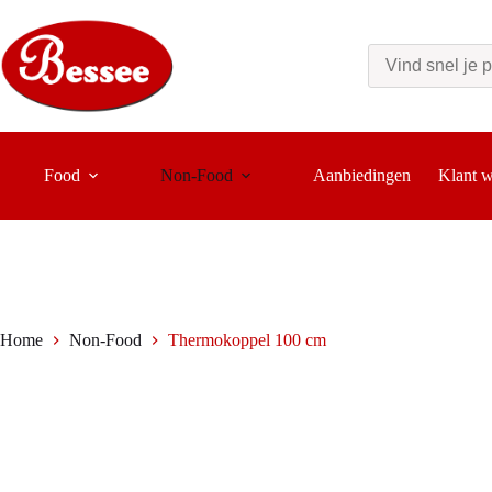
Ga
naar
de
inhoud
Food
Non-Food
Aanbiedingen
Klant 
Home
Non-Food
Thermokoppel 100 cm