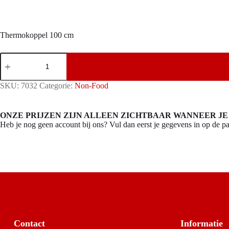
Thermokoppel 100 cm
Thermokoppel
100
cm
aantal
SKU:
7032
Categorie:
Non-Food
ONZE PRIJZEN ZIJN ALLEEN ZICHTBAAR WANNEER JE
Heb je nog geen account bij ons? Vul dan eerst je gegevens in op de pa
Contact
Informatie