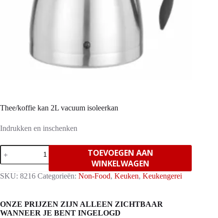
Thee/koffie kan 2L vacuum isoleerkan
Indrukken en inschenken
Thee/koffie
TOEVOEGEN AAN
kan
WINKELWAGEN
2L
vacuum
SKU:
8216
Categorieën:
Non-Food
,
Keuken
,
Keukengerei
isoleerkan
aantal
ONZE PRIJZEN ZIJN ALLEEN ZICHTBAAR
WANNEER JE BENT INGELOGD