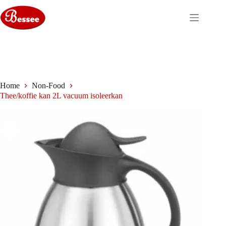
Ga
naar
de
inhoud
Home
Non-Food
Thee/koffie kan 2L vacuum isoleerkan