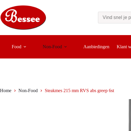
Ga
naar
de
inhoud
Food
Non-Food
Aanbiedingen
Klant 
Home
Non-Food
Steakmes 215 mm RVS abs greep 6st