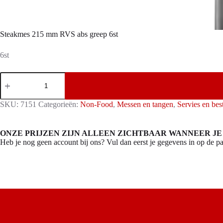
Steakmes 215 mm RVS abs greep 6st
6st
Steakmes
215
mm
RVS
SKU:
7151
Categorieën:
Non-Food
,
Messen en tangen
,
Servies en bes
abs
greep
6st
ONZE PRIJZEN ZIJN ALLEEN ZICHTBAAR WANNEER JE
aantal
Heb je nog geen account bij ons? Vul dan eerst je gegevens in op de pa