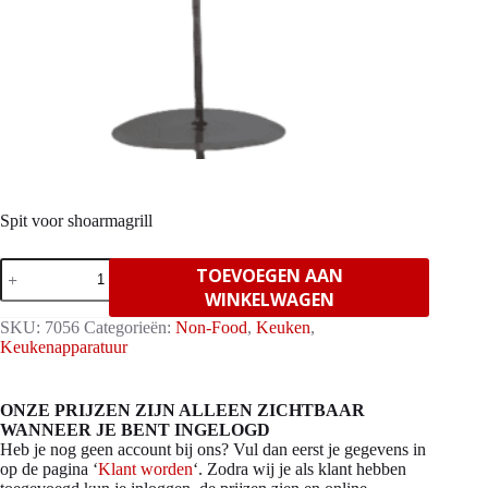
Spit voor shoarmagrill
Spit
TOEVOEGEN AAN
voor
WINKELWAGEN
shoarmagrill
aantal
SKU:
7056
Categorieën:
Non-Food
,
Keuken
,
Keukenapparatuur
ONZE PRIJZEN ZIJN ALLEEN ZICHTBAAR
WANNEER JE BENT INGELOGD
Heb je nog geen account bij ons? Vul dan eerst je gegevens in
op de pagina ‘
Klant worden
‘. Zodra wij je als klant hebben