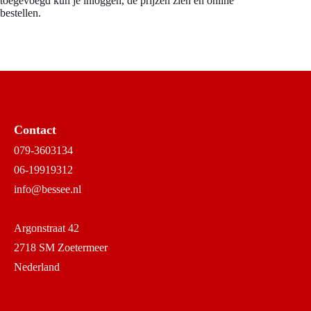
toegevoegd kun je inloggen, de prijzen zien en online
bestellen.
Contact
079-3603134
06-19919312
info@bessee.nl
Argonstraat 42
2718 SM Zoetermeer
Nederland