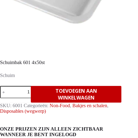
Schuimbak 601 4x50st
Schuim
Schuimbak
TOEVOEGEN AAN
601
WINKELWAGEN
4x50st
aantal
SKU:
6001
Categorieën:
Non-Food
,
Bakjes en schalen
,
Disposables (wegwerp)
ONZE PRIJZEN ZIJN ALLEEN ZICHTBAAR
WANNEER JE BENT INGELOGD