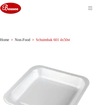
Ga
naar
de
inhoud
Home
Non-Food
Schuimbak 601 4x50st