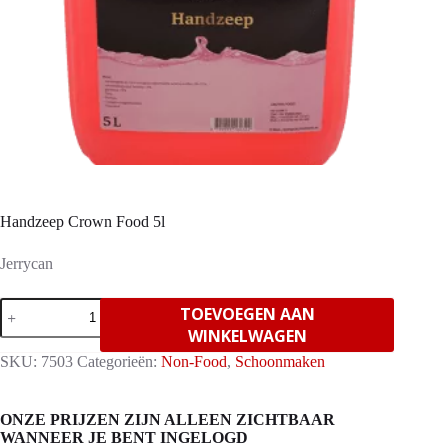
Handzeep Crown Food 5l
Jerrycan
Handzeep
TOEVOEGEN AAN
Crown
WINKELWAGEN
Food
5l
SKU:
7503
Categorieën:
Non-Food
,
Schoonmaken
aantal
ONZE PRIJZEN ZIJN ALLEEN ZICHTBAAR
WANNEER JE BENT INGELOGD