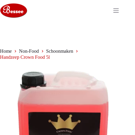
Ga
naar
de
inhoud
Home
Non-Food
Schoonmaken
Handzeep Crown Food 5l