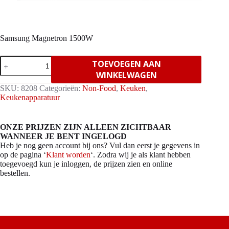
Samsung Magnetron 1500W
Samsung
TOEVOEGEN AAN
Magnetron
WINKELWAGEN
1500W
aantal
SKU:
8208
Categorieën:
Non-Food
,
Keuken
,
Keukenapparatuur
ONZE PRIJZEN ZIJN ALLEEN ZICHTBAAR
WANNEER JE BENT INGELOGD
Heb je nog geen account bij ons? Vul dan eerst je gegevens in
op de pagina ‘
Klant worden
‘. Zodra wij je als klant hebben
toegevoegd kun je inloggen, de prijzen zien en online
bestellen.