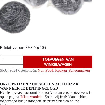
Reinigingsspons RVS 40g 10st
Reinigingsspons
TOEVOEGEN AAN
RVS
WINKELWAGEN
40g
10st
SKU:
8024
Categorieën:
Non-Food
,
Keuken
,
Schoonmaken
aantal
ONZE PRIJZEN ZIJN ALLEEN ZICHTBAAR
WANNEER JE BENT INGELOGD
Heb je nog geen account bij ons? Vul dan eerst je gegevens in
op de pagina ‘
Klant worden
‘. Zodra wij je als klant hebben
toegevoegd kun je inloggen, de prijzen zien en online