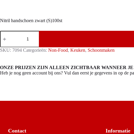
Nitril handschoen zwart (S)100st
Nitril
handschoen
zwart
(S)100st
SKU:
7094
Categorieën:
Non-Food
,
Keuken
,
Schoonmaken
aantal
ONZE PRIJZEN ZIJN ALLEEN ZICHTBAAR WANNEER JE
Heb je nog geen account bij ons? Vul dan eerst je gegevens in op de pa
Contact
Informatie