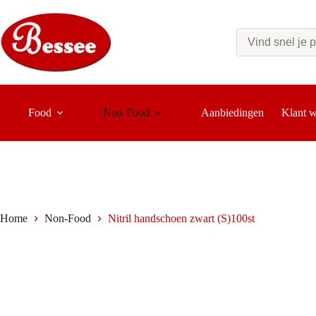
Ga
naar
de
inhoud
Food
Non-Food
Aanbiedingen
Klant 
Home
Non-Food
Nitril handschoen zwart (S)100st