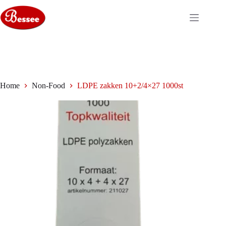
Ga
naar
de
inhoud
Home
Non-Food
LDPE zakken 10+2/4×27 1000st