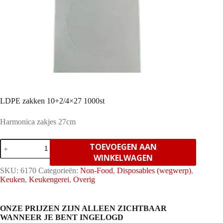
LDPE zakken 10+2/4×27 1000st
Harmonica zakjes 27cm
LDPE
TOEVOEGEN AAN
zakken
WINKELWAGEN
10+2/4x27
1000st
SKU:
6170
Categorieën:
Non-Food
,
Disposables (wegwerp)
,
aantal
Keuken
,
Keukengerei
,
Overig
ONZE PRIJZEN ZIJN ALLEEN ZICHTBAAR
WANNEER JE BENT INGELOGD