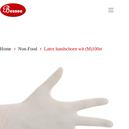
Ga
naar
de
inhoud
Home
Non-Food
Latex handschoen wit (M)100st