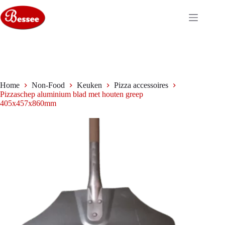
Ga
naar
de
inhoud
Home
Non-Food
Keuken
Pizza accessoires
Pizzaschep aluminium blad met houten greep
405x457x860mm