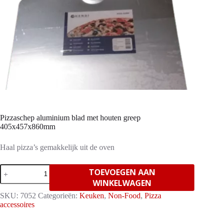
Pizzaschep aluminium blad met houten greep
405x457x860mm
Haal pizza’s gemakkelijk uit de oven
Pizzaschep
TOEVOEGEN AAN
aluminium
WINKELWAGEN
blad
met
SKU:
7052
Categorieën:
Keuken
,
Non-Food
,
Pizza
houten
accessoires
greep
405x457x860mm