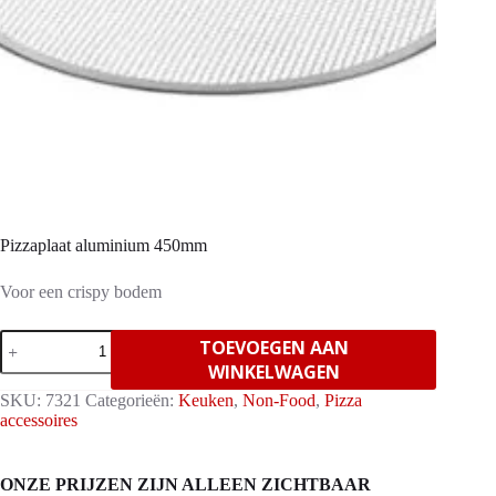
Pizzaplaat aluminium 450mm
Voor een crispy bodem
Pizzaplaat
TOEVOEGEN AAN
aluminium
WINKELWAGEN
450mm
aantal
SKU:
7321
Categorieën:
Keuken
,
Non-Food
,
Pizza
accessoires
ONZE PRIJZEN ZIJN ALLEEN ZICHTBAAR