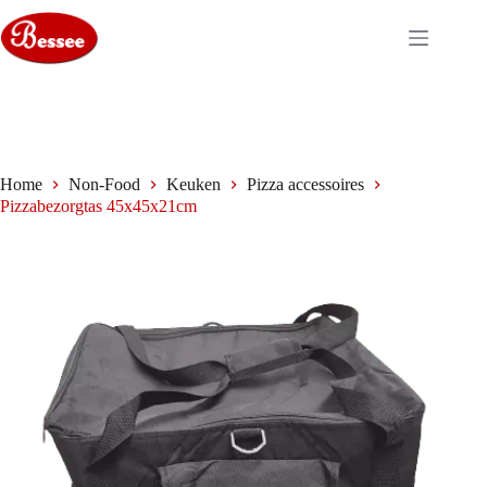
Ga
naar
de
inhoud
Home
Non-Food
Keuken
Pizza accessoires
Pizzabezorgtas 45x45x21cm