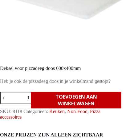
Deksel voor pizzadeeg doos 600x400mm
Heb je ook de pizzadeeg doos in je winkelmand gestopt?
Deksel
TOEVOEGEN AAN
voor
WINKELWAGEN
pizzadeeg
doos
SKU:
8118
Categorieën:
Keuken
,
Non-Food
,
Pizza
600x400mm
accessoires
aantal
ONZE PRIJZEN ZIJN ALLEEN ZICHTBAAR