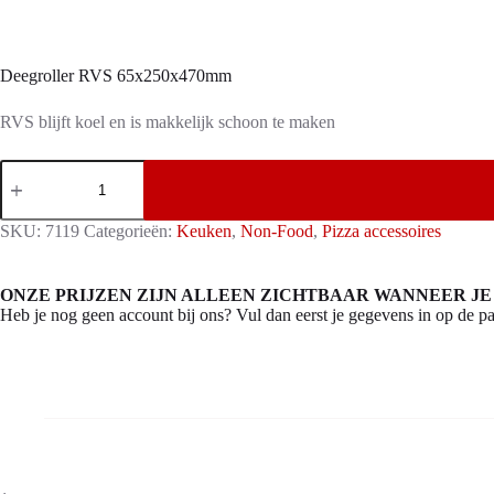
Deegroller RVS 65x250x470mm
RVS blijft koel en is makkelijk schoon te maken
Deegroller
RVS
65x250x470mm
aantal
SKU:
7119
Categorieën:
Keuken
,
Non-Food
,
Pizza accessoires
ONZE PRIJZEN ZIJN ALLEEN ZICHTBAAR WANNEER JE
Heb je nog geen account bij ons? Vul dan eerst je gegevens in op de pa