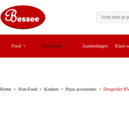
Ga
naar
de
inhoud
Food
Non-Food
Aanbiedingen
Klant 
Home
Non-Food
Keuken
Pizza accessoires
Deegroller 