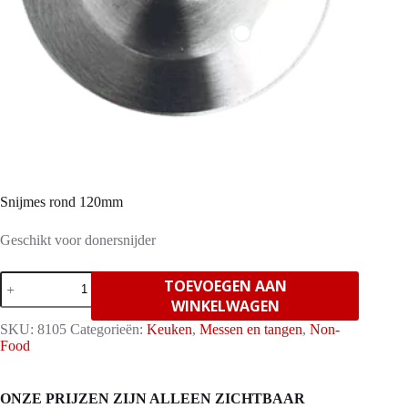
Snijmes rond 120mm
Geschikt voor donersnijder
Snijmes
TOEVOEGEN AAN
rond
WINKELWAGEN
120mm
aantal
SKU:
8105
Categorieën:
Keuken
,
Messen en tangen
,
Non-
Food
ONZE PRIJZEN ZIJN ALLEEN ZICHTBAAR