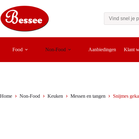
Ga
naar
de
inhoud
Food
Non-Food
Aanbiedingen
Klant 
Home
Non-Food
Keuken
Messen en tangen
Snijmes gek