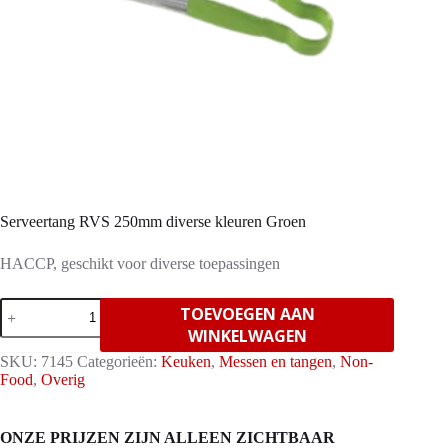
Serveertang RVS 250mm diverse kleuren Groen
HACCP, geschikt voor diverse toepassingen
Serveertang
TOEVOEGEN AAN
RVS
WINKELWAGEN
250mm
diverse
SKU:
7145
Categorieën:
Keuken
,
Messen en tangen
,
Non-
kleuren
Food
,
Overig
Groen
aantal
ONZE PRIJZEN ZIJN ALLEEN ZICHTBAAR