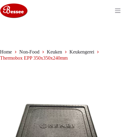
Ga
naar
de
inhoud
Home
Non-Food
Keuken
Keukengerei
Thermobox EPP 350x350x240mm