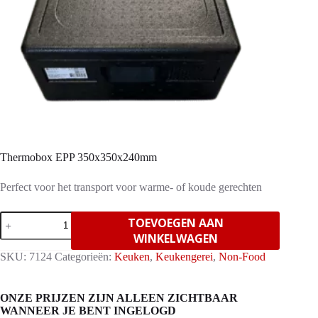
Thermobox EPP 350x350x240mm
Perfect voor het transport voor warme- of koude gerechten
Thermobox
TOEVOEGEN AAN
EPP
WINKELWAGEN
350x350x240mm
aantal
SKU:
7124
Categorieën:
Keuken
,
Keukengerei
,
Non-Food
ONZE PRIJZEN ZIJN ALLEEN ZICHTBAAR
WANNEER JE BENT INGELOGD