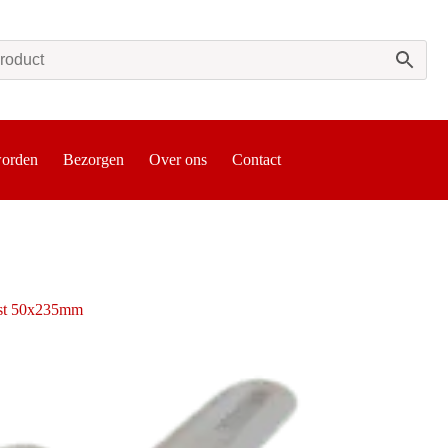
worden
Bezorgen
Over ons
Contact
ast 50x235mm