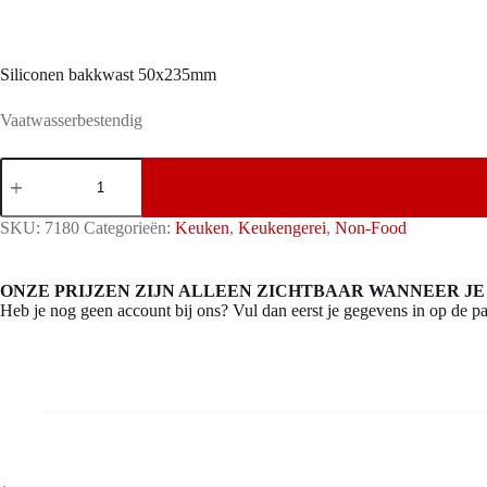
Siliconen bakkwast 50x235mm
Vaatwasserbestendig
Siliconen
bakkwast
50x235mm
aantal
SKU:
7180
Categorieën:
Keuken
,
Keukengerei
,
Non-Food
ONZE PRIJZEN ZIJN ALLEEN ZICHTBAAR WANNEER JE
Heb je nog geen account bij ons? Vul dan eerst je gegevens in op de pa