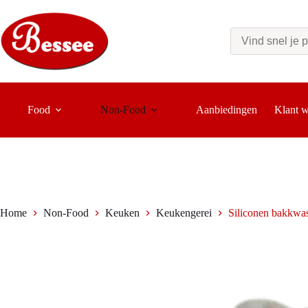
Ga
naar
de
inhoud
Food
Non-Food
Aanbiedingen
Klant 
Home
Non-Food
Keuken
Keukengerei
Siliconen bakkw