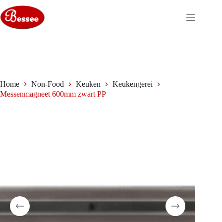
Ga
naar
de
inhoud
Home
Non-Food
Keuken
Keukengerei
Messenmagneet 600mm zwart PP