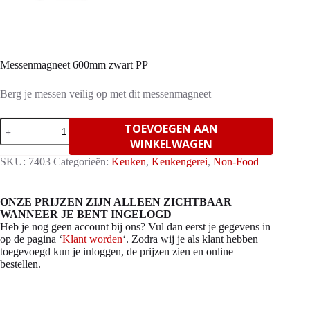
Messenmagneet 600mm zwart PP
Berg je messen veilig op met dit messenmagneet
Messenmagneet
TOEVOEGEN AAN
600mm
WINKELWAGEN
zwart
PP
SKU:
7403
Categorieën:
Keuken
,
Keukengerei
,
Non-Food
aantal
ONZE PRIJZEN ZIJN ALLEEN ZICHTBAAR
WANNEER JE BENT INGELOGD
Heb je nog geen account bij ons? Vul dan eerst je gegevens in
op de pagina ‘
Klant worden
‘. Zodra wij je als klant hebben
toegevoegd kun je inloggen, de prijzen zien en online
bestellen.