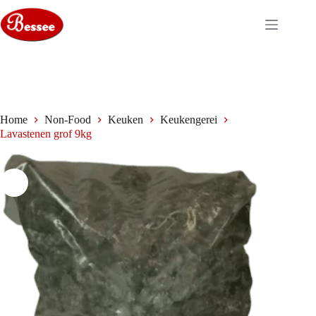
Ga
naar
de
inhoud
Home
Non-Food
Keuken
Keukengerei
Lavastenen grof 9kg