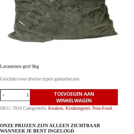
Lavastenen grof 9kg
Geschikt voor diverse typen gasbarbecues
Lavastenen
TOEVOEGEN AAN
grof
WINKELWAGEN
9kg
aantal
SKU:
7016
Categorieën:
Keuken
,
Keukengerei
,
Non-Food
ONZE PRIJZEN ZIJN ALLEEN ZICHTBAAR
WANNEER JE BENT INGELOGD