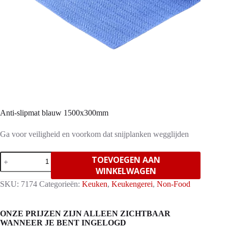
Anti-slipmat blauw 1500x300mm
Ga voor veiligheid en voorkom dat snijplanken wegglijden
Anti-
TOEVOEGEN AAN
slipmat
WINKELWAGEN
blauw
1500x300mm
SKU:
7174
Categorieën:
Keuken
,
Keukengerei
,
Non-Food
aantal
ONZE PRIJZEN ZIJN ALLEEN ZICHTBAAR
WANNEER JE BENT INGELOGD