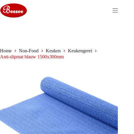
Ga
naar
de
inhoud
Home
Non-Food
Keuken
Keukengerei
Anti-slipmat blauw 1500x300mm