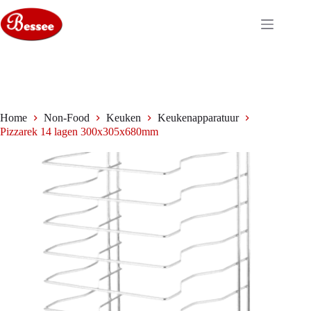
Ga
naar
de
inhoud
Home
Non-Food
Keuken
Keukenapparatuur
Pizzarek 14 lagen 300x305x680mm