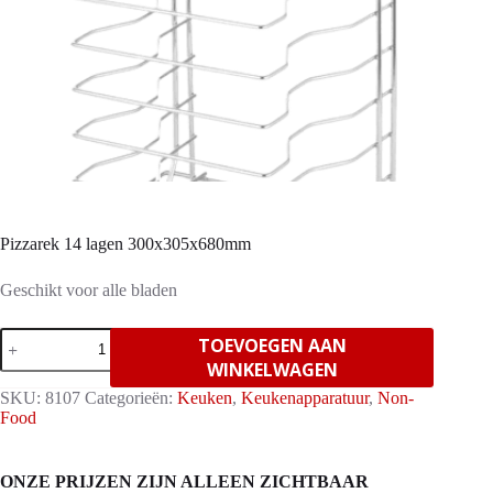
Pizzarek 14 lagen 300x305x680mm
Geschikt voor alle bladen
Pizzarek
TOEVOEGEN AAN
14
WINKELWAGEN
lagen
300x305x680mm
SKU:
8107
Categorieën:
Keuken
,
Keukenapparatuur
,
Non-
aantal
Food
ONZE PRIJZEN ZIJN ALLEEN ZICHTBAAR