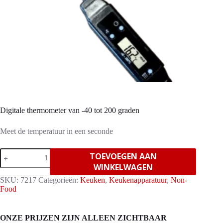
Digitale thermometer van -40 tot 200 graden
Meet de temperatuur in een seconde
Digitale
TOEVOEGEN AAN
thermometer
WINKELWAGEN
van
-40
SKU:
7217
Categorieën:
Keuken
,
Keukenapparatuur
,
Non-
tot
Food
200
graden
aantal
ONZE PRIJZEN ZIJN ALLEEN ZICHTBAAR