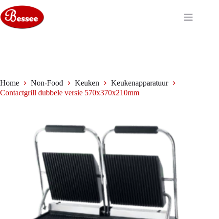
Ga
naar
de
inhoud
Home
Non-Food
Keuken
Keukenapparatuur
Contactgrill dubbele versie 570x370x210mm