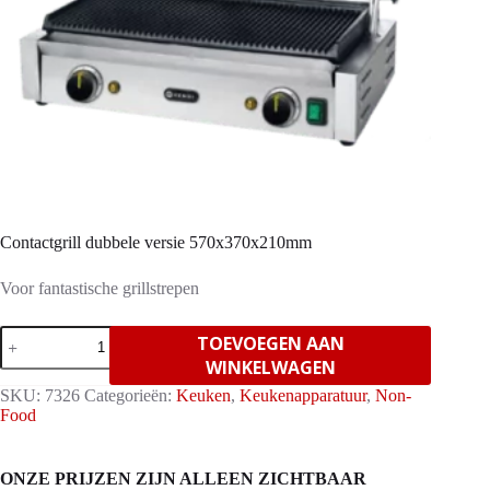
Contactgrill dubbele versie 570x370x210mm
Voor fantastische grillstrepen
Contactgrill
TOEVOEGEN AAN
dubbele
WINKELWAGEN
versie
570x370x210mm
SKU:
7326
Categorieën:
Keuken
,
Keukenapparatuur
,
Non-
aantal
Food
ONZE PRIJZEN ZIJN ALLEEN ZICHTBAAR