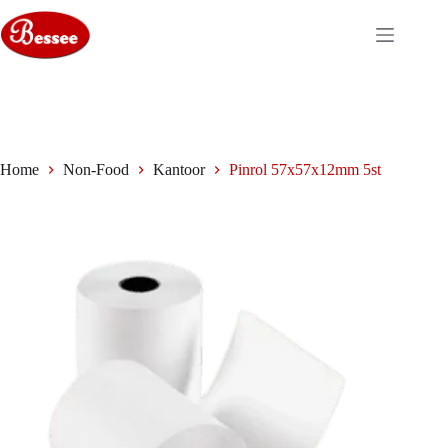
Ga
naar
de
inhoud
Home
Non-Food
Kantoor
Pinrol 57x57x12mm 5st