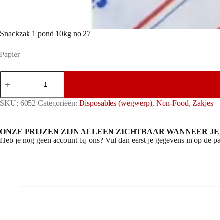
Snackzak 1 pond 10kg no.27
Papier
Snackzak
1
pond
10kg
SKU:
6052
Categorieën:
Disposables (wegwerp)
,
Non-Food
,
Zakjes
no.27
aantal
ONZE PRIJZEN ZIJN ALLEEN ZICHTBAAR WANNEER JE
Heb je nog geen account bij ons? Vul dan eerst je gegevens in op de pa