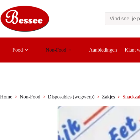
Ga
naar
de
inhoud
Food
Non-Food
Aanbiedingen
Klant 
Home
Non-Food
Disposables (wegwerp)
Zakjes
Snackza