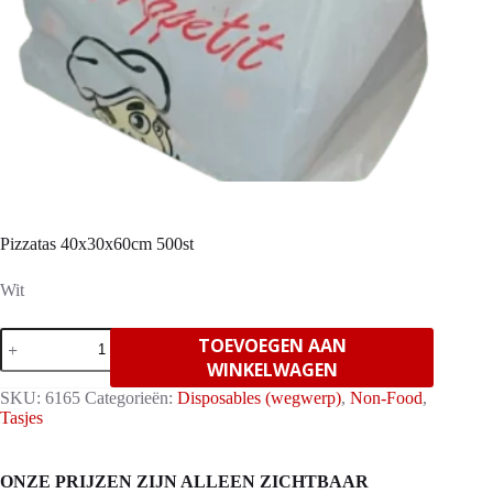
Pizzatas 40x30x60cm 500st
Wit
Pizzatas
TOEVOEGEN AAN
40x30x60cm
WINKELWAGEN
500st
aantal
SKU:
6165
Categorieën:
Disposables (wegwerp)
,
Non-Food
,
Tasjes
ONZE PRIJZEN ZIJN ALLEEN ZICHTBAAR