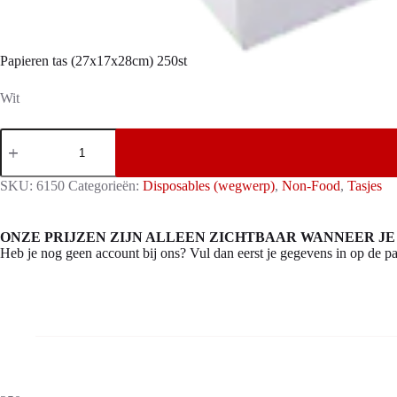
Papieren tas (27x17x28cm) 250st
Wit
Papieren
tas
(27x17x28cm)
250st
SKU:
6150
Categorieën:
Disposables (wegwerp)
,
Non-Food
,
Tasjes
aantal
ONZE PRIJZEN ZIJN ALLEEN ZICHTBAAR WANNEER JE
Heb je nog geen account bij ons? Vul dan eerst je gegevens in op de pa