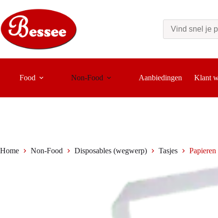
Ga
naar
de
inhoud
Food
Non-Food
Aanbiedingen
Klant 
Home
Non-Food
Disposables (wegwerp)
Tasjes
Papieren